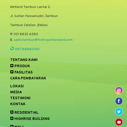
Metland Tambun Lantai 2,
Jl. Sultan Hassanudin ,Tambun
Tambun Selatan ,Bekasi
P.
021 8832 6583
E.
sales.tambun@metropolitanland.com
087768880081
TENTANG KAMI
PRODUK
FASILITAS
CARA PEMBAYARAN
LOKASI
MEDIA
TESTIMONI
KONTAK
RESIDENTIAL
HIGHRISE BUILDING