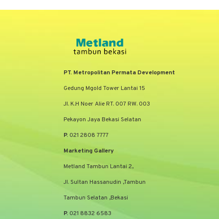
PT. Metropolitan Permata Development
Gedung Mgold Tower Lantai 15
Jl. K.H Noer Alie RT. 007 RW. 003
Pekayon Jaya Bekasi Selatan
P.
021 2808 7777
Marketing Gallery
Metland Tambun Lantai 2,
Jl. Sultan Hassanudin ,Tambun
Tambun Selatan ,Bekasi
P.
021 8832 6583