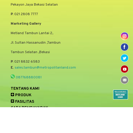
Pekayon Jaya Bekasi Selatan
P.
021 2808 7777
Marketing Gallery
Metland Tambun Lantai 2,
Jl. Sultan Hassanudin ,Tambun
Tambun Selatan ,Bekasi
P.
021 8832 6583
E.
sales.tambun@metropolitanland.com
087768880081
TENTANG KAMI
PRODUK
FASILITAS
CARA PEMBAYARAN
LOKASI
MEDIA
TESTIMONI